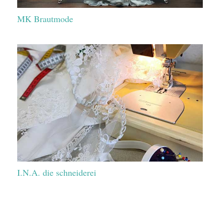
MK Brautmode
I.N.A. die schneiderei