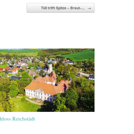
Tüll trifft Spitze – Braut-…
→
hloss Reichstädt