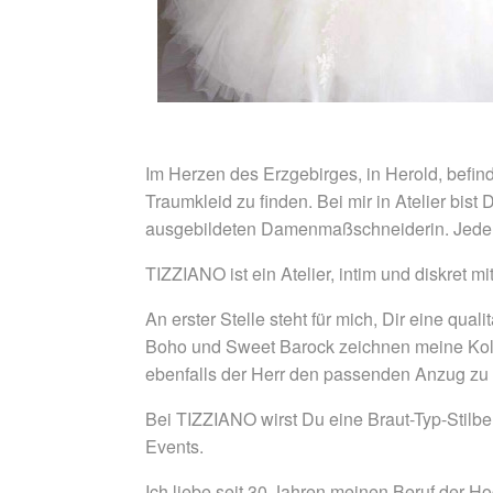
Im Herzen des Erzgebirges, in Herold, befin
Traumkleid zu finden. Bei mir in Atelier bi
ausgebildeten Damenmaßschneiderin. Jeder W
TIZZIANO ist ein Atelier, intim und diskret 
An erster Stelle steht für mich, Dir eine qu
Boho und Sweet Barock zeichnen meine Kolle
ebenfalls der Herr den passenden Anzug zu
Bei TIZZIANO wirst Du eine Braut-Typ-Stilbe
Events.
Ich liebe seit 30 Jahren meinen Beruf der Ho