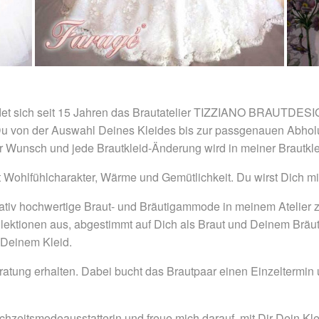
det sich seit 15 Jahren das Brautatelier TIZZIANO BRAUTDESIGN
st Du von der Auswahl Deines Kleides bis zur passgenauen Abho
unsch und jede Brautkleid-Änderung wird in meiner Brautkleid
mit Wohlfühlcharakter, Wärme und Gemütlichkeit. Du wirst Dich m
alitativ hochwertige Braut- und Bräutigammode in meinem Atelie
ktionen aus, abgestimmt auf Dich als Braut und Deinem Bräutig
 Deinem Kleid.
ratung erhalten. Dabei bucht das Brautpaar einen Einzeltermin 
chzeitsmodeausstatterin und freue mich darauf, mit Dir Dein Kle