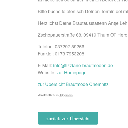
Bitte buche telefonisch Deinen Termin bei m
Herzlichst Deine Brautausstatterin Antje L
Zschopauerstraße 68, 09419 Thum OT Hero
Telefon: 037297 89256
Funktel: 0173 7953208
E-Mail:
info@tizziano-brautmoden.de
Website:
zur Homepage
zur Übersicht Brautmode Chemnitz
Veröffentlicht in
Allgemein
.
zurück zur Übersicht