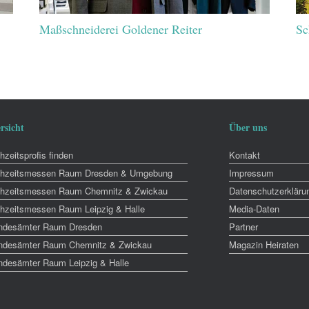
Maßschneiderei Goldener Reiter
Sc
rsicht
Über uns
zeitsprofis finden
Kontakt
hzeitsmessen Raum Dresden & Umgebung
Impressum
hzeitsmessen Raum Chemnitz & Zwickau
Datenschutzerkläru
hzeitsmessen Raum Leipzig & Halle
Media-Daten
ndesämter Raum Dresden
Partner
ndesämter Raum Chemnitz & Zwickau
Magazin Heiraten
ndesämter Raum Leipzig & Halle