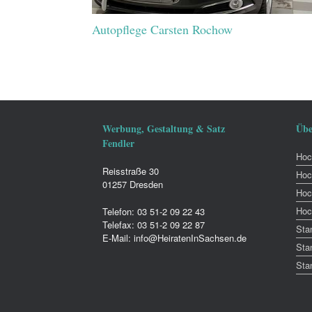
Autopflege Carsten Rochow
Werbung, Gestaltung & Satz
Übe
Fendler
Hoch
Reisstraße 30
Hoc
01257 Dresden
Hoc
Hoc
Telefon: 03 51-2 09 22 43
Telefax: 03 51-2 09 22 87
Sta
E-Mail: info@HeiratenInSachsen.de
Sta
Sta