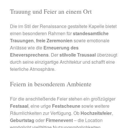
Trauung und Feier an einem Ort
Die im Stil der Renaissance gestaltete Kapelle bietet
einen besonderen Rahmen für
standesamtliche
Trauungen
,
freie Zeremonien
sowie emotionale
Anlässe wie die
Erneuerung des
Eheversprechens
. Der
stilvolle Trausaal
überzeugt
durch seine einzigartige Architektur und schafft eine
feierliche Atmosphäre.
Feiern in besonderem Ambiente
Für die anschließende Feier stehen ein großzügiger
Festsaal
, eine urige
Festscheune
sowie weitere
Räumlichkeiten zur Verfügung. Ob
Hochzeitsfeier
,
Geburtstag
oder
Firmenevent
– die Location
ermöglicht vielfältige Nutzungsmöglichkeiten.