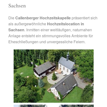
Sachsen
Die
Callenberger Hochzeitskapelle
präsentiert sich
als außergewöhnliche
Hochzeitslocation in
Sachsen
. Inmitten einer weitläufigen, naturnahen
Anlage entsteht ein stimmungsvolles Ambiente für
Eheschließungen und unvergessliche Feiern.