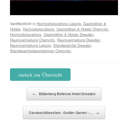
Veröffentlicht in
Hochzeitslocations Leipzig, Gaststätten &
Hotels
,
Hochzeitslocations, Gaststätten & Hotels Chemnitz
,
Hochzeitslocations, Gaststätten & Hotels Dresden
,
Raumvermietung Chemnitz
,
Raumvermietung Dresden
,
Raumvermietung Leipzig
,
Standesämter Dresden
,
Standesamtpräsentationen Chemnitz
.
zurück zur Übersicht
Beitragsnavigation
←
Bilderberg Bellevue Hotel Dresden
Carolaschlösschen · Großer Garten –…
→