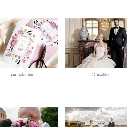
cariñokarten
Druschke